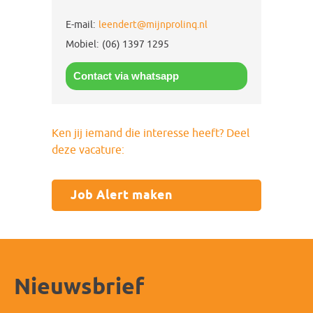
E-mail:
leendert@mijnprolinq.nl
Mobiel:
(06) 1397 1295
Contact via whatsapp
Ken jij iemand die interesse heeft? Deel
deze vacature:
Job Alert maken
Nieuwsbrief