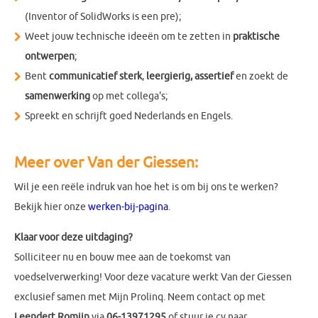
(Inventor of SolidWorks is een pre);
Weet jouw technische ideeën om te zetten in
praktische
ontwerpen
;
Bent
communicatief sterk
,
leergierig,
assertief
en zoekt de
samenwerking
op met collega's;
Spreekt en schrijft goed Nederlands en Engels.
Meer over Van der Giessen:
Wil je een reële indruk van hoe het is om bij ons te werken?
Bekijk hier onze
werken-bij-pagina
.
Klaar voor deze uitdaging?
Solliciteer nu en bouw mee aan de toekomst van
voedselverwerking! Voor deze vacature werkt Van der Giessen
exclusief samen met Mijn Prolinq. Neem contact op met
Leendert Romijn
via
06-13971295
of stuur je cv naar